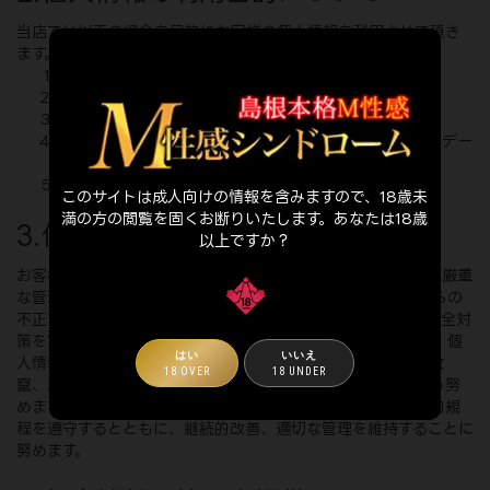
当店では以下の場合を目的にお客様の個人情報を利用させて頂き
ます。
商品・サービスの申込受付の為
商品・サービスの提供の為
商品・サービスを御利用頂く資格や御本人様確認の為
新商品・サービスの研究や開発を目的とする市場調査やデー
タ分析の為
メールマガジンの配信等サービスに関するご案内の為
このサイトは成人向けの情報を含みますので、18歳未
満の方の閲覧を固くお断りいたします。あなたは18歳
3.個人情報の管理・保護について
以上ですか？
お客様からご提供頂いた個人情報の取扱いに関して、適切かつ厳重
な管理を行い、外部への流出防止に努めます。 また、外部からの
不正アクセス等の危険に対して、適切かつ合理的なレベルの安全対
策を実施し、お客様の個人情報の保護に努めます。 当店では、個
はい
いいえ
人情報の重要性を常に認識し、不正アクセス、紛失、破壊、改
18 OVER
18 UNDER
竄、漏洩等の起きないよう教育その他適切な手段を講じるよう努
めます。 また、個人情報保護に関する法令、諸規則および社内規
程を遵守するとともに、継続的改善、適切な管理を維持することに
努めます。