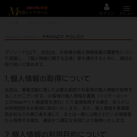
Togg
navi
ログイン
メニュー
トップ
プライバシーポリシー
PRIVACY POLICY
プライバシーポリシー
プリシード(以下、当店)は、お客様の個人情報保護の重要性につい
て認識し、「個人情報に関する法律」等を遵守すると共に、適切な
取り扱いに努めます。
1.個人情報の取得について
当店は、事業活動に際して必要な範囲でお客様の個人情報を取得す
ることがございます。 お客様の個人情報を書面（インターネット
上のWebサイト画面等を含む）にて直接取得する場合、あらかじ
め利用目的をお客様に明示いたします。 また、個人情報を業務委
託会社などの第三者を通じて、または一般に公開されている情報等
から取得する場合、適法かつ適正な手段により取得いたします。
2.個人情報の利用目的について